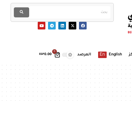
0
En
ز
English
المرصد
EGP
0.00