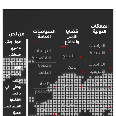
العلاقات
الدولية
قضايا
السياسات
من نحن
الأمن
العامة
والدفاع
مركز بحثي
الدراسات
مصري
الدراسات
الآسيوية
مستقل
التسلح
الاقتصادية
تأسس
الدراسات
وقضايا
الأمن
2018.
الأفريقية
الطاقة
يعتمد على
السيبراني
منظور
الدراسات
تنمية
التطرف
وطني في
الأمريكية
ومجتمع
دراسة
الإرهاب
القضايا
الدراسات
دراسات
والصراعات
الاستراتيجية
الأوروبية
الإعلام
المسلحة
محليًا