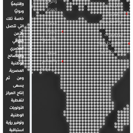
والرأي
وإقليميًا
الدراسات
العام
ودوليًا
العربية
خاصة تلك
والإقليمية
قضايا
التي تتصل
المرأة
بالأمن
الدراسات
والأسرة
القومي
الفلسطينية
المصري
والإسرائيلية
مصر
والمصالح
والعالم
الوطنية
في أرقام
المصرية.
ومن ثم
يسعى
إنتاج المركز
لتغطية
الأولويات
الوطنية،
وتوفير رؤية
استباقية