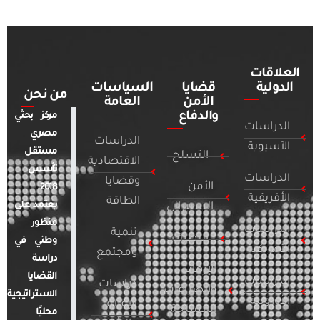
العلاقات
الدولية
قضايا
السياسات
من نحن
الأمن
العامة
والدفاع
مركز بحثي
الدراسات
مصري
الدراسات
الآسيوية
مستقل
التسلح
الاقتصادية
تأسس
الدراسات
وقضايا
الأمن
2018.
الأفريقية
الطاقة
يعتمد على
السيبراني
منظور
الدراسات
تنمية
التطرف
وطني في
الأمريكية
ومجتمع
دراسة
الإرهاب
القضايا
الدراسات
دراسات
والصراعات
الاستراتيجية
الأوروبية
الإعلام
المسلحة
محليًا