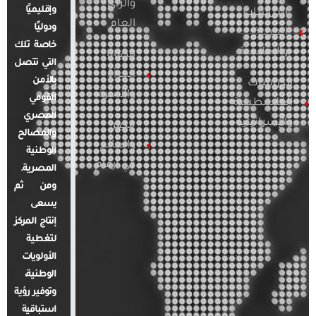
والرأي
وإقليميًا
الدراسات
العام
ودوليًا
العربية
خاصة تلك
والإقليمية
قضايا
التي تتصل
المرأة
بالأمن
الدراسات
والأسرة
القومي
الفلسطينية
المصري
والإسرائيلية
مصر
والمصالح
والعالم
الوطنية
في أرقام
المصرية.
ومن ثم
يسعى
إنتاج المركز
لتغطية
الأولويات
الوطنية،
وتوفير رؤية
استباقية