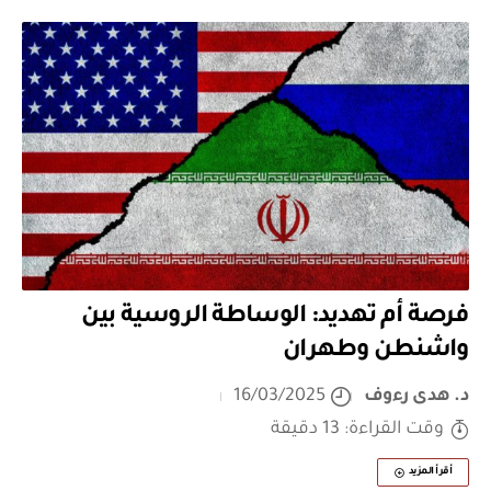
فرصة أم تهديد: الوساطة الروسية بين
واشنطن وطهران
د. هدى رءوف
16/03/2025
وقت القراءة: 13 دقيقة
أقرأ المزيد