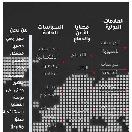
العلاقات
الدولية
قضايا
السياسات
من نحن
الأمن
العامة
والدفاع
مركز بحثي
الدراسات
مصري
الدراسات
الآسيوية
مستقل
التسلح
الاقتصادية
تأسس
الدراسات
وقضايا
الأمن
2018.
الأفريقية
الطاقة
يعتمد على
السيبراني
منظور
الدراسات
تنمية
التطرف
وطني في
الأمريكية
ومجتمع
دراسة
الإرهاب
القضايا
الدراسات
دراسات
والصراعات
الاستراتيجية
الأوروبية
الإعلام
المسلحة
محليًا
والرأي
وإقليميًا
الدراسات