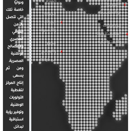
العام
ودوليًا
العربية
خاصة تلك
والإقليمية
قضايا
التي تتصل
المرأة
بالأمن
الدراسات
والأسرة
القومي
الفلسطينية
المصري
والإسرائيلية
مصر
والمصالح
والعالم
الوطنية
في أرقام
المصرية.
ومن ثم
يسعى
إنتاج المركز
لتغطية
الأولويات
الوطنية،
وتوفير رؤية
استباقية
لبدائل