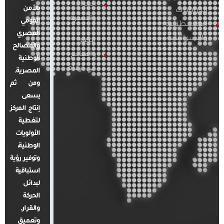
المرأة
بالأمن
الدراسات
والأسرة
القومي
الفلسطينية
المصري
والإسرائيلية
مصر
والمصالح
والعالم
الوطنية
في أرقام
المصرية.
ومن ثم
يسعى
إنتاج المركز
لتغطية
الأولويات
الوطنية،
وتوفير رؤية
استباقية
لبدائل
الحركة
والقرار.
وتعميق