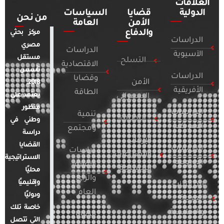
العلاقات
الدولية
قضايا
السياسات
من نحن
الأمن
العامة
والدفاع
مركز بحثي
الدراسات
مصري
الدراسات
الآسيوية
مستقل
التسلح
الاقتصادية
تأسس
الدراسات
وقضايا
الأمن
2018.
الأفريقية
الطاقة
يعتمد على
السيبراني
منظور
الدراسات
تنمية
التطرف
وطني في
الأمريكية
ومجتمع
دراسة
الإرهاب
القضايا
الدراسات
دراسات
والصراعات
الاستراتيجية
الأوروبية
الإعلام
المسلحة
محليًا
والرأي
وإقليميًا
الدراسات
العام
ودوليًا
العربية
خاصة تلك
والإقليمية
قضايا
التي تتصل