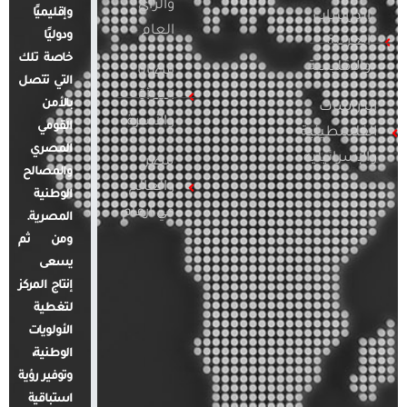
والرأي
وإقليميًا
الدراسات
العام
ودوليًا
العربية
خاصة تلك
والإقليمية
قضايا
التي تتصل
المرأة
بالأمن
الدراسات
والأسرة
القومي
الفلسطينية
المصري
والإسرائيلية
مصر
والمصالح
والعالم
الوطنية
في أرقام
المصرية.
ومن ثم
يسعى
إنتاج المركز
لتغطية
الأولويات
الوطنية،
وتوفير رؤية
استباقية