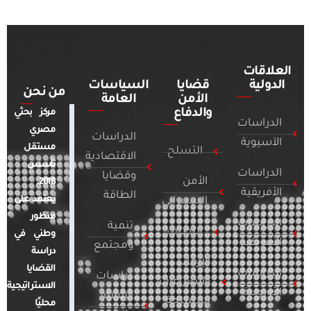
العلاقات
الدولية
قضايا
السياسات
من نحن
الأمن
العامة
والدفاع
مركز بحثي
الدراسات
مصري
الدراسات
الآسيوية
مستقل
التسلح
الاقتصادية
تأسس
الدراسات
وقضايا
الأمن
2018.
الأفريقية
الطاقة
يعتمد على
السيبراني
منظور
الدراسات
تنمية
التطرف
وطني في
الأمريكية
ومجتمع
دراسة
الإرهاب
القضايا
الدراسات
دراسات
والصراعات
الاستراتيجية
الأوروبية
الإعلام
المسلحة
محليًا