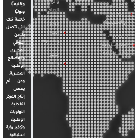
والرأي
وإقليميًا
الدراسات
العام
ودوليًا
العربية
خاصة تلك
والإقليمية
قضايا
التي تتصل
المرأة
بالأمن
الدراسات
والأسرة
القومي
الفلسطينية
المصري
والإسرائيلية
مصر
والمصالح
والعالم
الوطنية
في أرقام
المصرية.
ومن ثم
يسعى
إنتاج المركز
لتغطية
الأولويات
الوطنية،
وتوفير رؤية
استباقية