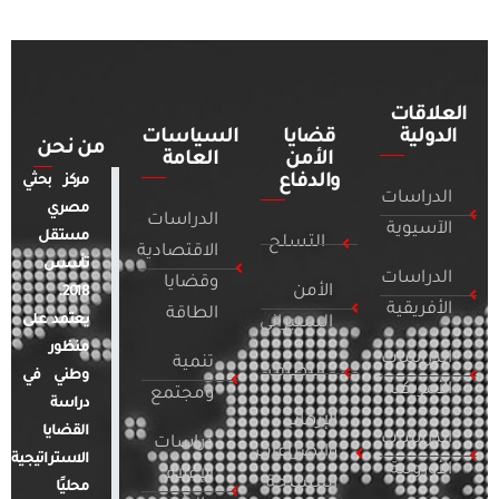
العلاقات
الدولية
قضايا
السياسات
من نحن
الأمن
العامة
والدفاع
مركز بحثي
الدراسات
مصري
الدراسات
الآسيوية
مستقل
التسلح
الاقتصادية
تأسس
الدراسات
وقضايا
الأمن
2018.
الأفريقية
الطاقة
يعتمد على
السيبراني
منظور
الدراسات
تنمية
التطرف
وطني في
الأمريكية
ومجتمع
دراسة
الإرهاب
القضايا
الدراسات
دراسات
والصراعات
الاستراتيجية
الأوروبية
الإعلام
المسلحة
محليًا