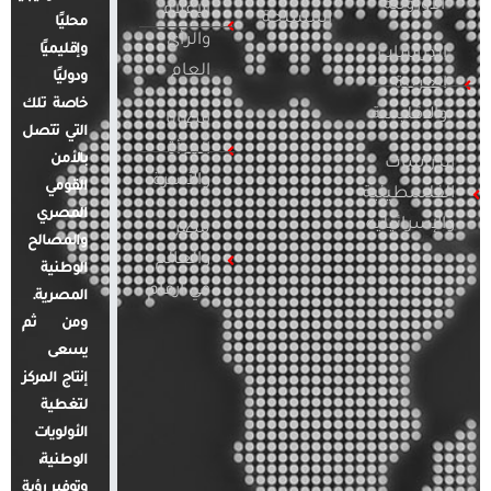
الأوروبية
الإعلام
المسلحة
محليًا
والرأي
وإقليميًا
الدراسات
العام
ودوليًا
العربية
خاصة تلك
والإقليمية
قضايا
التي تتصل
المرأة
بالأمن
الدراسات
والأسرة
القومي
الفلسطينية
المصري
والإسرائيلية
مصر
والمصالح
والعالم
الوطنية
في أرقام
المصرية.
ومن ثم
يسعى
إنتاج المركز
لتغطية
الأولويات
الوطنية،
وتوفير رؤية