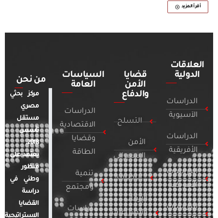
أقرأ المزيد
العلاقات
الدولية
قضايا
السياسات
من نحن
الأمن
العامة
والدفاع
مركز بحثي
الدراسات
مصري
الدراسات
الآسيوية
مستقل
التسلح
الاقتصادية
تأسس
الدراسات
وقضايا
الأمن
2018.
الأفريقية
الطاقة
يعتمد على
السيبراني
منظور
الدراسات
تنمية
التطرف
وطني في
الأمريكية
ومجتمع
دراسة
الإرهاب
القضايا
الدراسات
دراسات
والصراعات
الاستراتيجية