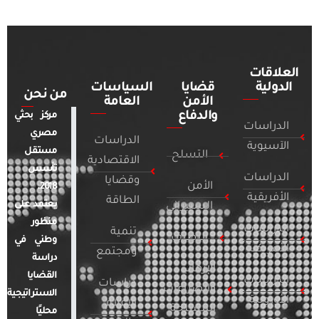
العلاقات
الدولية
قضايا
السياسات
من نحن
الأمن
العامة
والدفاع
مركز بحثي
الدراسات
مصري
الدراسات
الآسيوية
مستقل
التسلح
الاقتصادية
تأسس
الدراسات
وقضايا
الأمن
2018.
الأفريقية
الطاقة
يعتمد على
السيبراني
منظور
الدراسات
تنمية
التطرف
وطني في
الأمريكية
ومجتمع
دراسة
الإرهاب
القضايا
الدراسات
دراسات
والصراعات
الاستراتيجية
الأوروبية
الإعلام
المسلحة
محليًا