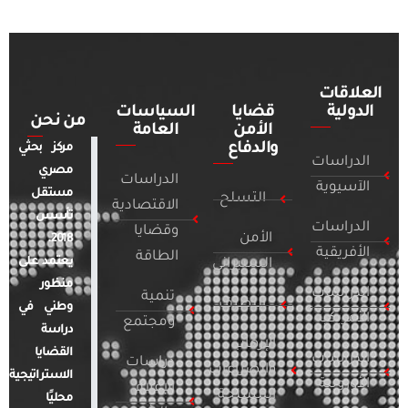
العلاقات
الدولية
قضايا
السياسات
من نحن
الأمن
العامة
والدفاع
مركز بحثي
الدراسات
مصري
الدراسات
الآسيوية
مستقل
التسلح
الاقتصادية
تأسس
الدراسات
وقضايا
الأمن
2018.
الأفريقية
الطاقة
يعتمد على
السيبراني
منظور
الدراسات
تنمية
التطرف
وطني في
الأمريكية
ومجتمع
دراسة
الإرهاب
القضايا
الدراسات
دراسات
والصراعات
الاستراتيجية
الأوروبية
الإعلام
المسلحة
محليًا