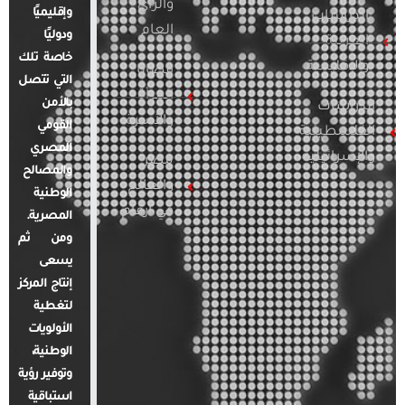
والرأي
وإقليميًا
الدراسات
العام
ودوليًا
العربية
خاصة تلك
والإقليمية
قضايا
التي تتصل
المرأة
بالأمن
الدراسات
والأسرة
القومي
الفلسطينية
المصري
والإسرائيلية
مصر
والمصالح
والعالم
الوطنية
في أرقام
المصرية.
ومن ثم
يسعى
إنتاج المركز
لتغطية
الأولويات
الوطنية،
وتوفير رؤية
استباقية