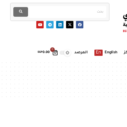
0
En
ز
English
المرصد
EGP
0.00