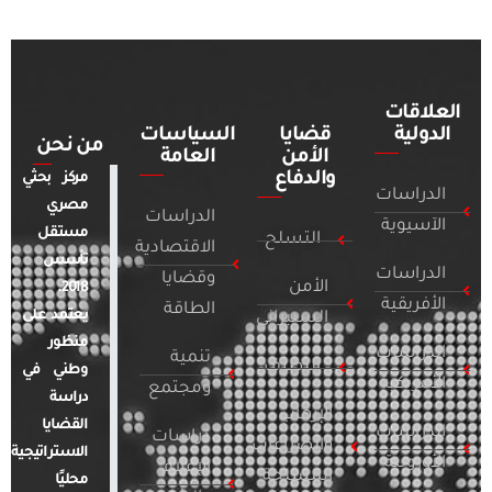
العلاقات
الدولية
قضايا
السياسات
من نحن
الأمن
العامة
والدفاع
مركز بحثي
الدراسات
مصري
الدراسات
الآسيوية
مستقل
التسلح
الاقتصادية
تأسس
الدراسات
وقضايا
الأمن
2018.
الأفريقية
الطاقة
يعتمد على
السيبراني
منظور
الدراسات
تنمية
التطرف
وطني في
الأمريكية
ومجتمع
دراسة
الإرهاب
القضايا
الدراسات
دراسات
والصراعات
الاستراتيجية
الأوروبية
الإعلام
المسلحة
محليًا