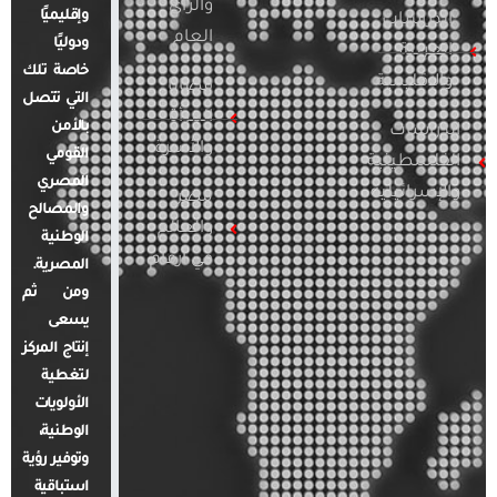
والرأي
وإقليميًا
الدراسات
العام
ودوليًا
العربية
خاصة تلك
والإقليمية
قضايا
التي تتصل
المرأة
بالأمن
الدراسات
والأسرة
القومي
الفلسطينية
المصري
والإسرائيلية
مصر
والمصالح
والعالم
الوطنية
في أرقام
المصرية.
ومن ثم
يسعى
إنتاج المركز
لتغطية
الأولويات
الوطنية،
وتوفير رؤية
استباقية