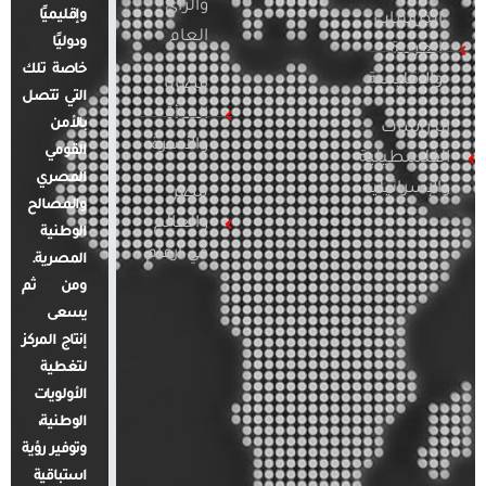
والرأي
وإقليميًا
الدراسات
العام
ودوليًا
العربية
خاصة تلك
والإقليمية
قضايا
التي تتصل
المرأة
بالأمن
الدراسات
والأسرة
القومي
الفلسطينية
المصري
والإسرائيلية
مصر
والمصالح
والعالم
الوطنية
في أرقام
المصرية.
ومن ثم
يسعى
إنتاج المركز
لتغطية
الأولويات
الوطنية،
وتوفير رؤية
استباقية