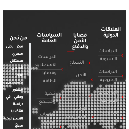
العلاقات
الدولية
قضايا
السياسات
من نحن
الأمن
العامة
والدفاع
مركز بحثي
الدراسات
مصري
الدراسات
الآسيوية
مستقل
التسلح
الاقتصادية
تأسس
الدراسات
وقضايا
الأمن
2018.
الأفريقية
الطاقة
يعتمد على
السيبراني
منظور
الدراسات
تنمية
التطرف
وطني في
الأمريكية
ومجتمع
دراسة
الإرهاب
القضايا
الدراسات
دراسات
والصراعات
الاستراتيجية
الأوروبية
الإعلام
المسلحة
محليًا