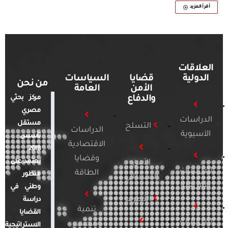
أقرأ المزيد
العلاقات
الدولية
قضايا
السياسات
من نحن
الأمن
العامة
والدفاع
مركز بحثي
مصري
الدراسات
مستقل
التسلح
الدراسات
الآسيوية
تأسس
الاقتصادية
2018.
وقضايا
يعتمد على
الأمن
الدراسات
الطاقة
منظور
السيبراني
الأفريقية
وطني في
التطرف
دراسة
تنمية
القضايا
الدراسات
ومجتمع
الاستراتيجية