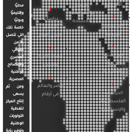
الأمريكية
الإرهاب
محليًا
والصراعات
وإقليميًا
دراسات
ودوليًا
المسلحة
الدراسات
الإعلام
خاصة تلك
الأوروبية
والرأي العام
التي تتصل
بالأمن
القومي
الدراسات
قضايا المرأة
المصري
العربية
والأسرة
والمصالح
والإقليمية
الوطنية
المصرية.
مصر والعالم
ومن ثم
الدراسات
في أرقام
يسعى
الفلسطينية
إنتاج المركز
لتغطية
والإسرائيلية
الأولويات
الوطنية،
وتوفير رؤية