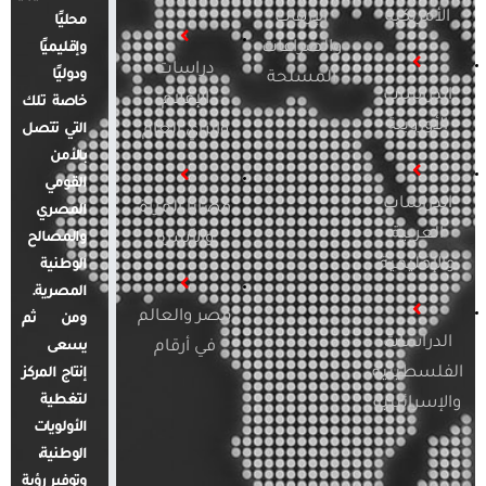
الأمريكية
الإرهاب
محليًا
والصراعات
وإقليميًا
دراسات
ودوليًا
المسلحة
الدراسات
الإعلام
خاصة تلك
الأوروبية
والرأي العام
التي تتصل
بالأمن
القومي
الدراسات
قضايا المرأة
المصري
العربية
والأسرة
والمصالح
والإقليمية
الوطنية
المصرية.
مصر والعالم
ومن ثم
الدراسات
في أرقام
يسعى
الفلسطينية
إنتاج المركز
لتغطية
والإسرائيلية
الأولويات
الوطنية،
وتوفير رؤية