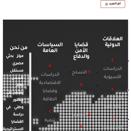
أقرأ المزيد
العلاقات
الدولية
قضايا
السياسات
من نحن
الأمن
العامة
والدفاع
مركز بحثي
مصري
الدراسات
مستقل
التسلح
الدراسات
الآسيوية
تأسس
الاقتصادية
2018.
وقضايا
يعتمد على
الأمن
الدراسات
الطاقة
منظور
السيبراني
الأفريقية
وطني في
التطرف
دراسة
تنمية
القضايا
الدراسات
ومجتمع
الاستراتيجية