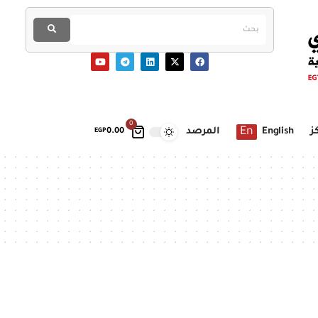
0
En
ز
English
المرصد
EGP
0.00