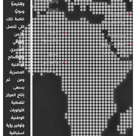
والرأي
وإقليميًا
الدراسات
العام
ودوليًا
العربية
خاصة تلك
والإقليمية
قضايا
التي تتصل
المرأة
بالأمن
الدراسات
والأسرة
القومي
الفلسطينية
المصري
والإسرائيلية
مصر
والمصالح
والعالم
الوطنية
في أرقام
المصرية.
ومن ثم
يسعى
إنتاج المركز
لتغطية
الأولويات
الوطنية،
وتوفير رؤية
استباقية