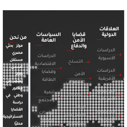
العلاقات
الدولية
قضايا
السياسات
من نحن
الأمن
العامة
والدفاع
مركز بحثي
الدراسات
مصري
الدراسات
الآسيوية
مستقل
التسلح
الاقتصادية
تأسس
الدراسات
وقضايا
الأمن
2018.
الأفريقية
الطاقة
يعتمد على
السيبراني
منظور
الدراسات
تنمية
التطرف
وطني في
الأمريكية
ومجتمع
دراسة
الإرهاب
القضايا
الدراسات
دراسات
والصراعات
الاستراتيجية
الأوروبية
الإعلام
المسلحة
محليًا