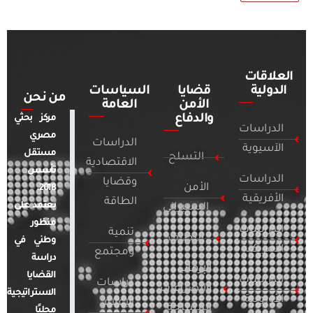
العلاقات
الدولية
قضايا
السياسات
من نحن
الأمن
العامة
والدفاع
مركز بحثي
الدراسات
مصري
الدراسات
الآسيوية
مستقل
التسلح
الاقتصادية
تأسس
الدراسات
وقضايا
الأمن
2018.
الأفريقية
الطاقة
يعتمد على
السيبراني
منظور
الدراسات
تنمية
التطرف
وطني في
الأمريكية
ومجتمع
دراسة
الإرهاب
القضايا
الدراسات
دراسات
والصراعات
الاستراتيجية
الأوروبية
الإعلام
المسلحة
محليًا