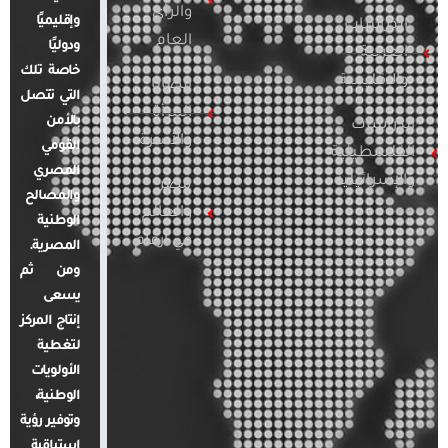
والرأي
وإقليميًا
الدراسات
العام
ودوليًا
العربية
خاصة تلك
والإقليمية
قضايا
التي تتصل
المرأة
بالأمن
الدراسات
والأسرة
القومي
الفلسطينية
المصري
والإسرائيلية
مصر
والمصالح
والعالم
الوطنية
في أرقام
المصرية.
ومن ثم
يسعى
إنتاج المركز
لتغطية
الأولويات
الوطنية،
وتوفير رؤية
استباقية