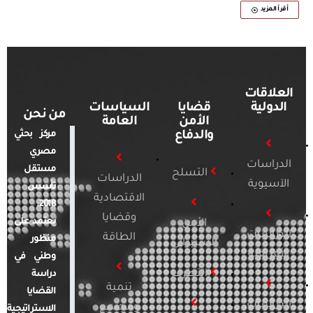
أقرأ المزيد
العلاقات
الدولية
قضايا
السياسات
من نحن
الأمن
العامة
والدفاع
مركز بحثي
مصري
الدراسات
مستقل
التسلح
الدراسات
الآسيوية
تأسس
الاقتصادية
2018.
وقضايا
يعتمد على
الأمن
الدراسات
الطاقة
منظور
السيبراني
الأفريقية
وطني في
التطرف
دراسة
تنمية
القضايا
الدراسات
ومجتمع
الاستراتيجية