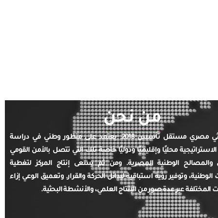
من نحن
مركز بحثي مصري مستقل تأسس 2018. يعتمد على منظور وطني في دراسة
الاستراتيجية محليًا وإقليميًا ودوليًا خاصة تلك التي تتصل بالأمن القومي
والمصالح الوطنية المصرية. ومن ثم يسعى إنتاج المركز لتغطية
ت الوطنية، وتوفير رؤية استباقية لبدائل الحركة والقرار. وتعميق الوعي إزاء
ت المختلفة عبر عدة صور من الإنتاج العلمي، والأنشطة البحثية.