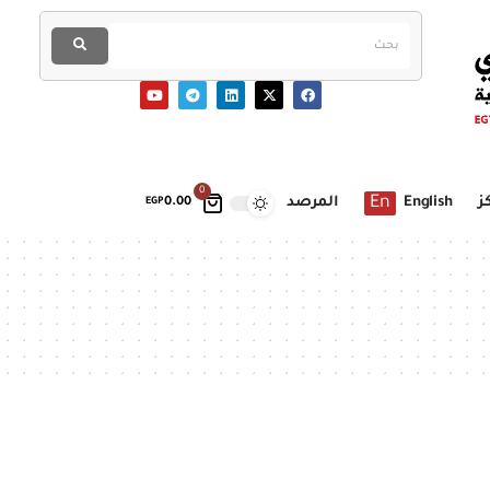
0
En
ز
English
المرصد
EGP
0.00