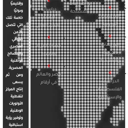
والصراعات
وإقليميًا
دراسات
ودوليًا
المسلحة
الدراسات
الإعلام
خاصة تلك
الأوروبية
والرأي العام
التي تتصل
بالأمن
القومي
الدراسات
قضايا المرأة
المصري
العربية
والأسرة
والمصالح
والإقليمية
الوطنية
المصرية.
مصر والعالم
ومن ثم
الدراسات
في أرقام
يسعى
الفلسطينية
إنتاج المركز
لتغطية
والإسرائيلية
الأولويات
الوطنية،
وتوفير رؤية
استباقية