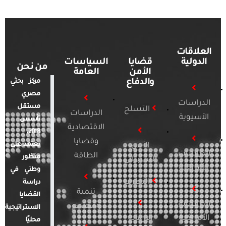
العلاقات
الدولية
قضايا
السياسات
من نحن
الأمن
العامة
والدفاع
مركز بحثي
مصري
الدراسات
مستقل
التسلح
الدراسات
الآسيوية
تأسس
الاقتصادية
2018.
وقضايا
يعتمد على
الأمن
الدراسات
الطاقة
منظور
السيبراني
الأفريقية
وطني في
التطرف
دراسة
تنمية
القضايا
الدراسات
ومجتمع
الاستراتيجية
الأمريكية
الإرهاب
محليًا