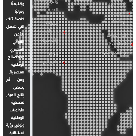
والرأي
وإقليميًا
الدراسات
العام
ودوليًا
العربية
خاصة تلك
والإقليمية
قضايا
التي تتصل
المرأة
بالأمن
الدراسات
والأسرة
القومي
الفلسطينية
المصري
والإسرائيلية
مصر
والمصالح
والعالم
الوطنية
في أرقام
المصرية.
ومن ثم
يسعى
إنتاج المركز
لتغطية
الأولويات
الوطنية،
وتوفير رؤية
استباقية