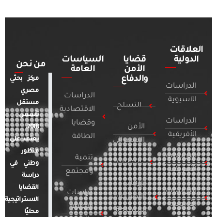
العلاقات
الدولية
قضايا
السياسات
من نحن
الأمن
العامة
والدفاع
مركز بحثي
الدراسات
مصري
الدراسات
الآسيوية
مستقل
التسلح
الاقتصادية
تأسس
الدراسات
وقضايا
الأمن
2018.
الأفريقية
الطاقة
يعتمد على
السيبراني
منظور
الدراسات
تنمية
التطرف
وطني في
الأمريكية
ومجتمع
دراسة
الإرهاب
القضايا
الدراسات
دراسات
والصراعات
الاستراتيجية
الأوروبية
الإعلام
المسلحة
محليًا