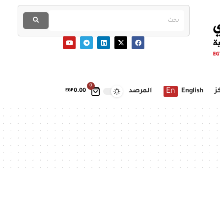
0
En
ز
English
المرصد
EGP
0.00