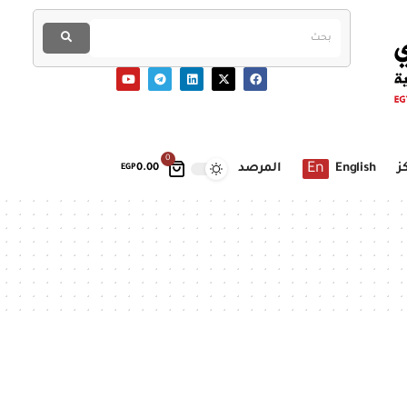
0
En
ز
English
المرصد
EGP
0.00