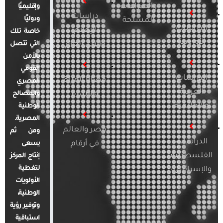
والصراعات
وإقليميًا
دراسات
ودوليًا
المسلحة
الدراسات
الإعلام
خاصة تلك
الأوروبية
والرأي العام
التي تتصل
بالأمن
القومي
الدراسات
قضايا المرأة
المصري
العربية
والأسرة
والمصالح
والإقليمية
الوطنية
المصرية.
مصر والعالم
ومن ثم
الدراسات
في أرقام
يسعى
الفلسطينية
إنتاج المركز
لتغطية
والإسرائيلية
الأولويات
الوطنية،
وتوفير رؤية
استباقية