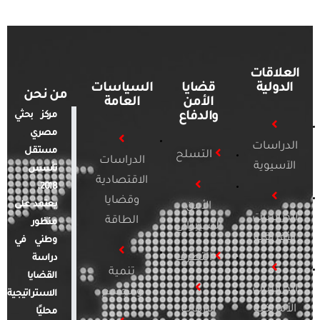
العلاقات
الدولية
قضايا
السياسات
من نحن
الأمن
العامة
والدفاع
مركز بحثي
مصري
الدراسات
مستقل
التسلح
الدراسات
الآسيوية
تأسس
الاقتصادية
2018.
وقضايا
يعتمد على
الأمن
الدراسات
الطاقة
منظور
السيبراني
الأفريقية
وطني في
التطرف
دراسة
تنمية
القضايا
الدراسات
ومجتمع
الاستراتيجية
الأمريكية
الإرهاب
محليًا