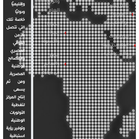
والرأي
وإقليميًا
الدراسات
العام
ودوليًا
العربية
خاصة تلك
والإقليمية
قضايا
التي تتصل
المرأة
بالأمن
الدراسات
والأسرة
القومي
الفلسطينية
المصري
والإسرائيلية
مصر
والمصالح
والعالم
الوطنية
في أرقام
المصرية.
ومن ثم
يسعى
إنتاج المركز
لتغطية
الأولويات
الوطنية،
وتوفير رؤية
استباقية