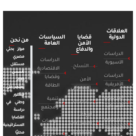
العلاقات
الدولية
قضايا
السياسات
من نحن
الأمن
العامة
والدفاع
مركز بحثي
الدراسات
مصري
الدراسات
الآسيوية
مستقل
التسلح
الاقتصادية
تأسس
الدراسات
وقضايا
الأمن
2018.
الأفريقية
الطاقة
يعتمد على
السيبراني
منظور
الدراسات
تنمية
التطرف
وطني في
الأمريكية
ومجتمع
دراسة
الإرهاب
القضايا
الدراسات
دراسات
والصراعات
الاستراتيجية
الأوروبية
الإعلام
المسلحة
محليًا