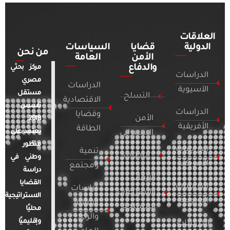
العلاقات
الدولية
قضايا
السياسات
من نحن
الأمن
العامة
والدفاع
مركز بحثي
الدراسات
مصري
الدراسات
الآسيوية
مستقل
التسلح
الاقتصادية
تأسس
الدراسات
وقضايا
الأمن
2018.
الأفريقية
الطاقة
يعتمد على
السيبراني
منظور
الدراسات
تنمية
التطرف
وطني في
الأمريكية
ومجتمع
دراسة
الإرهاب
القضايا
الدراسات
دراسات
والصراعات
الاستراتيجية
الأوروبية
الإعلام
المسلحة
محليًا
والرأي
وإقليميًا
الدراسات