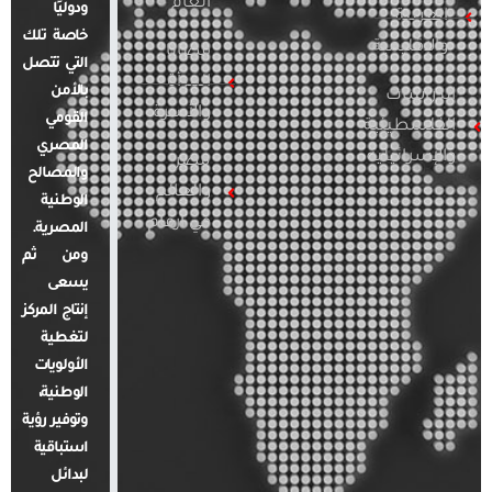
العام
ودوليًا
العربية
خاصة تلك
والإقليمية
قضايا
التي تتصل
المرأة
بالأمن
الدراسات
والأسرة
القومي
الفلسطينية
المصري
والإسرائيلية
مصر
والمصالح
والعالم
الوطنية
في أرقام
المصرية.
ومن ثم
يسعى
إنتاج المركز
لتغطية
الأولويات
الوطنية،
وتوفير رؤية
استباقية
لبدائل