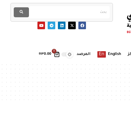
0
En
ز
English
المرصد
EGP
0.00