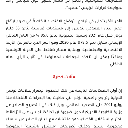
المعارضة السياسية، والدفع في مسار تحقيق كيان سياسي واحد
لمواجهة قرارات الرئيس “سعيد”.
الأمر الآخر يتجلى في تراجع الأوضاع الاقتصادية خاصةً في ضوء ارتفاع
حجم الدين العمومي لتونس إلى مستويات قياسية بنحو 35 مليار
دولار خلال عام 2021 ونسبة المديونية بنحو 85.6 % من الناتج المحلي
الإجمالي مقابل نحو 79.5% عام 2020، وهو الأمر الذي فاقم من الأزمة
الاقتصادية والاجتماعية، وبمثابة مسار ضاغط على الدولة التونسية
ومنفذًا يمكن أن تتخذه الجماعات المعارضة في تأليب الرأي العام
الداخلي.
مآلات خطرة
إن أولى الانعكاسات الناجمة عن تلك الخطوة الإضرار بعلاقات تونس
الدولية وتراجع وضعية الزخم التي حظيت بها الإجراءات المُتخذة منذ
يوليو 2021 على الصعيد العالمي، وبرز ذلك في التصريح الصادر عن
وزارة الخارجية الأمريكية حول ضرورة أن تحافظ تونس على التزاماتها
باحترام استقلال القضاء، وهو ما تشابه مع البيان الصادر عن سفراء
مجموعة السبع، وكذلك تصريحات “ميشيل باشليت” المفوضة