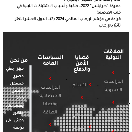
معركة “طرابلس” 2022.. خلفية وأسباب الاشتباكات الليبية في
قلب العاصمة
قراءة في مؤشر الإرهاب العالمي 2024 (2).. الدول العشر الأكثر
تأثرًا بالإرهاب
العلاقات
الدولية
قضايا
السياسات
من نحن
الأمن
العامة
والدفاع
مركز بحثي
مصري
الدراسات
مستقل
التسلح
الدراسات
الآسيوية
تأسس
الاقتصادية
2018.
وقضايا
يعتمد على
الأمن
الدراسات
الطاقة
منظور
السيبراني
الأفريقية
وطني في
التطرف
دراسة