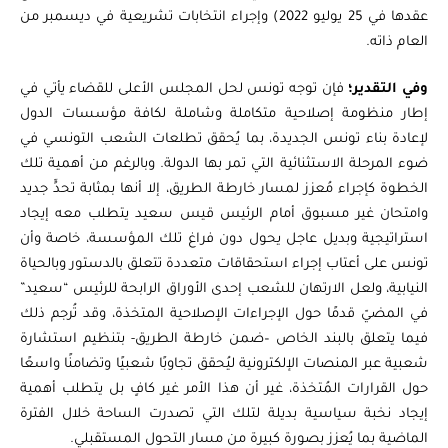
عقدها في 25 يوليو 2022) وإجراء انتخابات تشريعية في ديسمبر من
العام ذاته.
وفي التقدير
؛
فإن توجه تونس لحل المجلس الأعلى للقضاء يأتي في
إطار منظومة إصلاحية متكاملة وشاملة لكافة مؤسسات الدول
لإعادة بناء تونس الجديدة، بما يُحقق تطلعات الشعب التونسي في
ضوء المرحلة الاستثنائية التي تمر بها الدولة. وبالرغم من أهمية تلك
الخطوة كإجراء مُعزز لمسار خارطة الطريق، إلا أنها بمثابة تحدٍّ جديد
وامتحان غير مسبوق أمام الرئيس قيس سعيد يتطلب معه إيجاد
استراتيجية وبديل عاجل يحول دون فراغ تلك المؤسسة، خاصة وأن
تونس على أعتاب إجراء استحقاقات متعددة تتعلق بالدستور وبالحياة
النيابية، ولعل الارتهان للشعب إحدى الأوراق الرابحة للرئيس “سعيد”
في المضيّ قدمًا حول الإجراءات الإصلاحية المتخذة، وقد تُرجم ذلك
فيما يتعلق بالبند الخاص –ضمن خارطة الطريق- بتنظيم استشارة
شعبية عبر المنصات الإلكترونية ليُحقق تجاوبًا شعبيًا وتضامنًا واسعًا
حول القرارات المُتخذة، غير أن هذا الأمر غير كافٍ بل يتطلب أهمية
إيجاد نخبة سياسية بديلة لتلك التي تصدرت الساحة خلال الفترة
الماضية بما يُعزز بصورة كبيرة من مسار التحول المستقبلي.