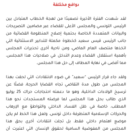
دوافع مختلفة
لقد شهدت الفترة الأخيرة تصعيدًا من لهجة الخطاب المتبادل بين
الرئيس التونسي والمجلس الأعلى للقضاء عبر مضامين التصريحات
والبيانات المتعددة الخاصة بحتمية إصلاح المنظومة القضائية من
جانب الرئيس قيس سعيد كخطوة مكملة للتدابير الاستثنائية التي
اتخذها منتصف العام الماضي، ومن ناحية أخرى تحذيرات المجلس
بأهمية استقلال القضاء وعدم التدخل في صلاحيات هذا المجلس،
مما أفضى في نهاية المطاف إلى حل هذا المجلس.
ولقد جاء قرار الرئيس “سعيد” في ضوء الانتقادات التي لحقت بهذا
المجلس من طول مدة التقاضي تجاه القضايا الحرجة، فضلًا عن
ترسيخ الولاءات الداخلية، وهو ما دعمته احتجاجات حراك 25 يوليو
الذي طالب بحل هذا المجلس لما فرضته المستجدات نحو هذا
المطلب، خاصة في ظل الفساد الداخلي والتواطؤ مع الإرهاب
والحركات الإسلامية المتطرفة داخل تونس، ولعل هذا الخط لم يكن
موضع اهتمام داخلي فقط، بل تجلت انتقادات أخرى بحق هذا
المجلس من المفوضية السامية لحقوق الإنسان التي اعتبرت أن