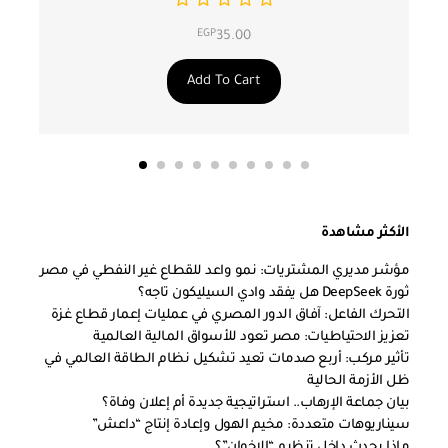
EGP
35.00
Add To Cart
الأكثر مشاهدة
مؤشر مديري المشتريات: نمو واعد للقطاع غير النفطي في مصر
ثورة DeepSeek هل يفقد وادي السيليكون تاجه؟
التحرك الفاعل: آفاق الدور المصري في عمليات إعمار قطاع غزة
تعزيز الاحتياطيات: مصر تعود للأسواق المالية العالمية
تأثير مركب: أربع صدمات تعيد تشكيل نظام الطاقة العالمي في
ظل الأزمة الحالية
بيان جماعة الإرهاب.. استراتيجية جديدة أم إعلان وفاة؟
سيناريوهات متعددة: مخيم الهول وإعادة إنتاج “داعش”
ماذا يحدث داخل تنظيم “الإخوان”؟