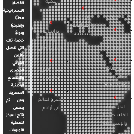
تنمية
القضايا
الدراسات
ومجتمع
الاستراتيجية
الأمريكية
الإرهاب
محليًا
والصراعات
وإقليميًا
دراسات
ودوليًا
المسلحة
الدراسات
الإعلام
خاصة تلك
الأوروبية
والرأي العام
التي تتصل
بالأمن
القومي
الدراسات
قضايا المرأة
المصري
العربية
والأسرة
والمصالح
والإقليمية
الوطنية
المصرية.
مصر والعالم
ومن ثم
الدراسات
في أرقام
يسعى
الفلسطينية
إنتاج المركز
لتغطية
والإسرائيلية
الأولويات