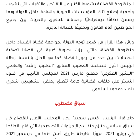
المنظومة القضائية يشوبها الكثير من النقائص والثغرات التي تشوب
وأهمية إصلاح تلك المؤسسات الحيوية والهامة داخل الدولة وبما
يضمن نظامًا ديمقراطيًا وضمانة للحقوق والحريات بين جميع
المواطنين أمام القانون وتحقيقًا للعدالة الناجزة.
ويأتي هذا القرار في ضوء توجه الدولة لمواجهة قضايا الفساد داخل
منظومة القضاة، والتي برزت بصورة كبيرة في قضايا تصفية
الحسابات بين عدد من رموز القضاة كما هو الحال بالنسبة لإحالة
الرئيس الأول لمحكمة التعقيب السابق “الطبيب راشد” والقاضي
“البشير العكرمي” مطلع مارس 2021 لمجلس التأديب في ضوء
التستر على ملفات قضائية هامة تتعلق بملفي الشهيدين شكري
بلعيد ومحمد البراهمي.
سياق مضطرب
جاء قرار الرئيس “قيس سعيد” بحل المجلس الأعلى للقضاء في
سياق سياسي متأزم منذ بدء الإجراءات التصحيحية التي قام باتخاذها
في يوليو 2021، مرورًا بخارطة طريق أعلن عنها في ديسمبر 2021