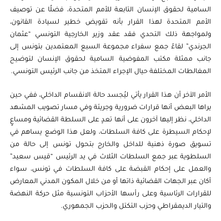
السامية لحقوق الإنسان التابعة للأمم المتحدة، فضلًا عن توصيف
الأمم المتحدة لهذا القرار بأنه تقويض خطير لسيادة القانون،
ولمواجهة ذلك التحدي فقد عقد وزير الخارجية التونسي “عثمان
الجرندي” لقاءً جمع سفراء مجموعة السبع المعتمدين بتونس إلى
جانب ممثلة مكتب المفوضية السامية لحقوق الإنسان لتوضيح
المغالطات المختلفة حيال الإجراء المتخذ من جانب الرئيس التونسي.
الأمر الآخر أن هذا القرار يأتي ليُجسد حالة الانقسام الداخلي، ففي حين
يراها البعض أنها قرارات ضرورية وجريئة وفي مسار تصويب المشهد
الداخلي، نظر إليها آخرون على أنها تعدٍ على السلطة القضائية ومساعٍ
لإحكام السيطرة على كافة السلطات، ولعل هذا الوضع يساهم في
تسويق صورة ذهنية للداخل والخارج بتحول تونس إلى حالة من
السلطوية عبر جمع السلطات الثلاث في يد الرئيس “قيس سعيد”
والعمل على إحكام القبضة على كافة السلطات في تونس، سواء
أكان عبر الجهات القضائية ذاتها أو من خلال المكون المدني المعارض
للقرارات الرئاسية وعلى رأسها الأحزاب التونسية مثل حركة النهضة
والتيار الديمقراطي وحزب التكتل والحزب الجمهوري.