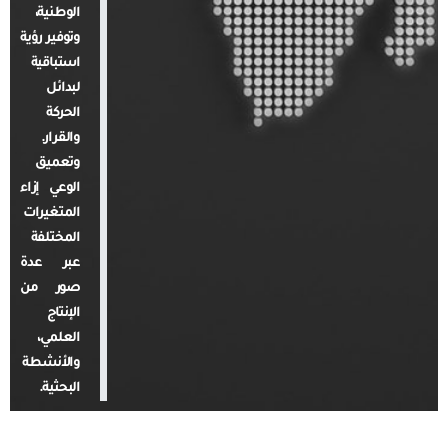
الوطنية،
وتوفير رؤية
استباقية
لبدائل
الحركة
والقرار.
وتعميق
الوعي إزاء
المتغيرات
المختلفة
عبر عدة
صور من
الإنتاج
العلمي،
والأنشطة
البحثية.