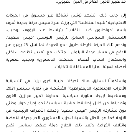
حد تعبير الأمين العام نور الدين الطبوبي.
إلى جانب ذلك، تشهد تونس نشاطًا غير مسبوق في الحركات
الاحتجاجية “شبه المنظمة” التي برزت عبر تأسيس حركة جديدة تُعرف
باسم “مواطنون ضد الانقلاب” يترأسها عبد الرؤوف بوطيب،
المستشار السياسي السابق للرئيس التونسي “قيس سعيد”،
وتدعم تلك الحركة خارطة طريق نحو العودة لما قبل 25 يوليو عبر
الدفع في مسار عودة البرلمان المنتخب مع تعديل نظامه الداخلي
واستكمال انتخاب أعضاء المحكمة الدستورية وتجديد عضوية
أعضاء الهيئة العليا المستقلة للانتخابات.
واستكمالًا للسابق، هناك تحركات حزبية أخرى برزت في “تنسيقية
الأحزاب الاجتماعية الديمقراطية” المُشكلة في نهاية سبتمبر 2021،
ومساعيها لإيجاد مناورة سياسية لمحاولة تغيير موازين القوى
وتعديلها من خلال إطلاقها مبادرة سياسية نحو إجراء حوار وطني
دون مشاركة الرئيس “قيس سعيد” وكذلك الأطراف الرئيسية في
الأزمة كما هو الحال بالنسبة للحزب الدستوري الحر وحركة النهضة
وائتلاف الكرامة، ويُعد ذلك الطرح ورقة ضغط سياسي تضم