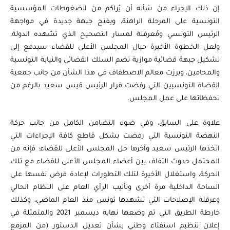
إن ذلك الإجراء من شأنه أن يُراكم من الضغوطات المؤسسية
التونسية على المرحلة الراهنة، ويفتح جبهة جديدة في مواجهة
الرئيس التونسي ومُعرقلة لمسار التصحيح الذي تشهده الدولة،
ولعل الخطوة الأخيرة حيال المجلس الأعلى للقضاء سيدفع إلى
تشكيل جبهة قضائية موازية تضم السلك القضائي والنيابة التونسية
والمحامين، وبرزت معالم الاصطفاف في هذا الشأن من جانب جمعية
القضاة التونسيين التي رفضت قرار الرئيس قيس سعيد بالرغم من
تحفظاتها على عمل المجلس.
علاوة على السابق، وفي ضوء التضامن الكامل من جانب حركة
النهضة التونسية التي رفضت بشكل قاطع كافة الإجراءات التي
اتخذها الرئيس سعيد وآخرها حل المجلس الأعلى للقضاء؛ فإنه من
المحتمل حدوث التفاف بين أعضاء المجلس الأعلى للقضاء مع تلك
الحركة، واستغلال الأخيرة لتلك التطورات لإعادة فرض نفسها على
الساحة الداخلية مرة أخرى وتأليب الرأي العام على النظام الحالي
وعرقلة الإصلاحات التي تشهدها تونس منذ العام الماضي، وكذلك
خارطة الطريق التي تم وضعها نهاية ديسمبر 2021 والمتمثلة في
إعلان تنظيم استفتاء وطني بشأن تعديل الدستور (من المزمع