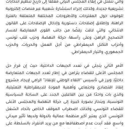
والتي تتمثل في إبقاء المجلس النيابي معلقًا إلى تاريخ تنظيم انتخابات
تشريعية جديدة، وكذلك إجراء استشارة شعبية عبر منصات إلكترونية
للوقوف حول المقترحات والأطروحات المختلفة المتعلقة بالفترة
الراهنة، وإطلاق إصلاحات دستورية وإدخال الإصلاحات على القانون
الانتخابي، والتي لاقت رفضًا من جانب القوى المعارضة لمسار
التصحيح الراهن، وعلى رأسها: حركة النهضة، وحزب قلب تونس،
وأحزاب التكتل الديمقراطي من أجل العمل والحريات، والحزب
الجمهوري، والتيار الديمقراطي.
الأمر الثاني يتجلى في تعدد الجبهات الداخلية، حيث إن قرار حل
المجلس الأعلى للقضاء يتزامن في إطار تعدد الجبهات المتعارضة
داخليًا، وبرز في تأسيس “اللقاء الوطني للإنقاذ” الرامي لإيجاد مشروع
إنقاذ اقتصادي واجتماعي وأهمية العودة للديمقراطية التمثيلية،
والذي بات واحدًا من بين الفاعلين الجدد على الساحة السياسية
التونسية، وينحاز بصورة كبيرة إلى حركة النهضة والمجلس الأعلى
للقضاء التونسي، وكذلك اضطراب الموقف الخاص باتحاد الشغل
التونسي الذي يعتبر أكبر منظمة عمالية بالدولة ولديها تأثير ميداني
واسع، فقد أبدت عدم اصطفافها مع من يريد الانفراد بالسلطة، على