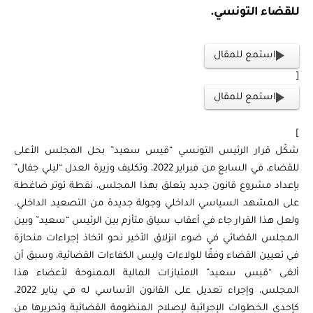
للقضاء التونسي.
استمع للمقال
[
استمع للمقال
]
شكّل قرار الرئيس التونسي “قيس سعيد” بحل المجلس الأعلى
للقضاء، في السابع من فبراير 2022، وتكليف وزيرة العدل “ليلي جفال”
بإعداد مشروع قانون جديد يتعلق بهذا المجلس، نقطة توتر ضاغطة
على المشهد السياسي الداخلي وجولة جديدة من التصعيد الداخلي.
ولعل هذا القرار جاء في أعقاب سياق متأزم بين الرئيس “سعيد” وبين
المجلس القضائي في ضوء انزلاق الأخير نحو اتخاذ إجراءات منحازة
في تعيين القضاء وفقًا للولاءات وليس الكفاءات القضائية، وسبق أن
ألغى “قيس سعيد” الامتيازات المالية الممنوحة لأعضاء هذا
المجلس، وإجراء تعديل على القانون الأساسي له في يناير 2022،
كإحدى الخطوات الإجرائية لإصلاح المنظومة القضائية وتحريرها من