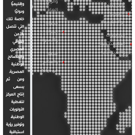
والرأي
وإقليميًا
الدراسات
العام
ودوليًا
العربية
خاصة تلك
والإقليمية
قضايا
التي تتصل
المرأة
بالأمن
الدراسات
والأسرة
القومي
الفلسطينية
المصري
والإسرائيلية
مصر
والمصالح
والعالم
الوطنية
في أرقام
المصرية.
ومن ثم
يسعى
إنتاج المركز
لتغطية
الأولويات
الوطنية،
وتوفير رؤية
استباقية