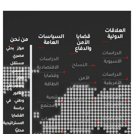
العلاقات
الدولية
قضايا
السياسات
من نحن
الأمن
العامة
والدفاع
مركز بحثي
الدراسات
مصري
الدراسات
الآسيوية
مستقل
التسلح
الاقتصادية
تأسس
الدراسات
وقضايا
الأمن
2018.
الأفريقية
الطاقة
يعتمد على
السيبراني
منظور
الدراسات
تنمية
التطرف
وطني في
الأمريكية
ومجتمع
دراسة
الإرهاب
القضايا
الدراسات
دراسات
والصراعات
الاستراتيجية
الأوروبية
الإعلام
المسلحة
محليًا