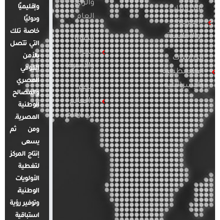
والرأي
وإقليميًا
الدراسات
العام
ودوليًا
العربية
خاصة تلك
والإقليمية
قضايا
التي تتصل
المرأة
بالأمن
الدراسات
والأسرة
القومي
الفلسطينية
المصري
والإسرائيلية
مصر
والمصالح
والعالم
الوطنية
في أرقام
المصرية.
ومن ثم
يسعى
إنتاج المركز
لتغطية
الأولويات
الوطنية،
وتوفير رؤية
استباقية