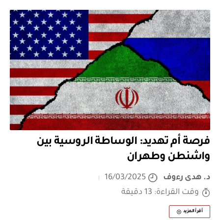
فرصة أم تهديد: الوساطة الروسية بين
واشنطن وطهران
د. هدى رءوف
16/03/2025
وقت القراءة: 13 دقيقة
أقرأ المزيد