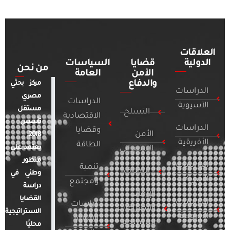
العلاقات
الدولية
قضايا
السياسات
من نحن
الأمن
العامة
والدفاع
مركز بحثي
الدراسات
مصري
الدراسات
الآسيوية
مستقل
التسلح
الاقتصادية
تأسس
الدراسات
وقضايا
الأمن
2018.
الأفريقية
الطاقة
يعتمد على
السيبراني
منظور
الدراسات
تنمية
التطرف
وطني في
الأمريكية
ومجتمع
دراسة
الإرهاب
القضايا
الدراسات
دراسات
والصراعات
الاستراتيجية
الأوروبية
الإعلام
المسلحة
محليًا