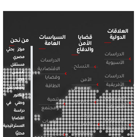
العلاقات
الدولية
قضايا
السياسات
من نحن
الأمن
العامة
والدفاع
مركز بحثي
الدراسات
مصري
الدراسات
الآسيوية
مستقل
التسلح
الاقتصادية
تأسس
الدراسات
وقضايا
الأمن
2018.
الأفريقية
الطاقة
يعتمد على
السيبراني
منظور
الدراسات
تنمية
التطرف
وطني في
الأمريكية
ومجتمع
دراسة
الإرهاب
القضايا
الدراسات
دراسات
والصراعات
الاستراتيجية
الأوروبية
الإعلام
المسلحة
محليًا