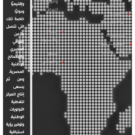
والرأي
وإقليميًا
الدراسات
العام
ودوليًا
العربية
خاصة تلك
والإقليمية
قضايا
التي تتصل
المرأة
بالأمن
الدراسات
والأسرة
القومي
الفلسطينية
المصري
والإسرائيلية
مصر
والمصالح
والعالم
الوطنية
في أرقام
المصرية.
ومن ثم
يسعى
إنتاج المركز
لتغطية
الأولويات
الوطنية،
وتوفير رؤية
استباقية