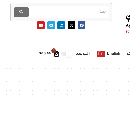
0
En
ز
English
المرصد
EGP
0.00