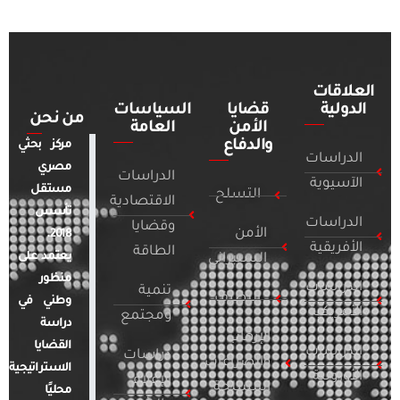
العلاقات
الدولية
قضايا
السياسات
من نحن
الأمن
العامة
والدفاع
مركز بحثي
الدراسات
مصري
الدراسات
الآسيوية
مستقل
التسلح
الاقتصادية
تأسس
الدراسات
وقضايا
الأمن
2018.
الأفريقية
الطاقة
يعتمد على
السيبراني
منظور
الدراسات
تنمية
التطرف
وطني في
الأمريكية
ومجتمع
دراسة
الإرهاب
القضايا
الدراسات
دراسات
والصراعات
الاستراتيجية
الأوروبية
الإعلام
المسلحة
محليًا