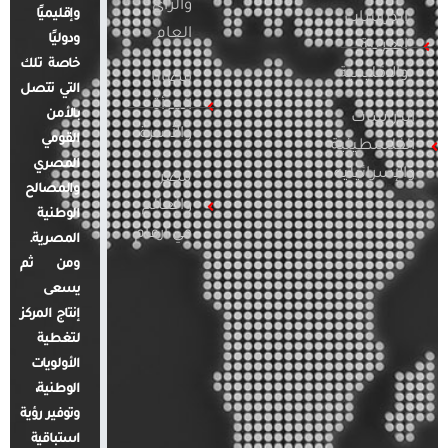
والرأي
وإقليميًا
الدراسات
العام
ودوليًا
العربية
خاصة تلك
والإقليمية
قضايا
التي تتصل
المرأة
بالأمن
الدراسات
والأسرة
القومي
الفلسطينية
المصري
والإسرائيلية
مصر
والمصالح
والعالم
الوطنية
في أرقام
المصرية.
ومن ثم
يسعى
إنتاج المركز
لتغطية
الأولويات
الوطنية،
وتوفير رؤية
استباقية