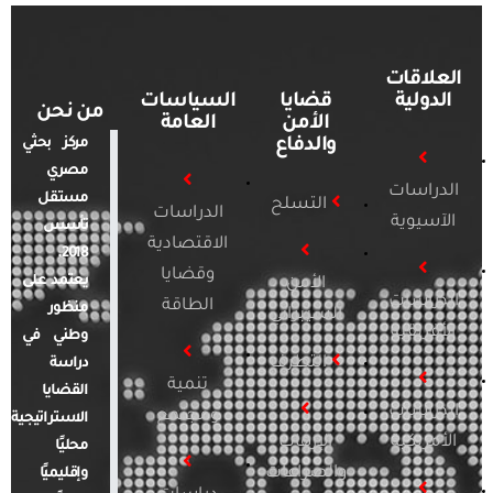
العلاقات
الدولية
قضايا
السياسات
من نحن
الأمن
العامة
والدفاع
مركز بحثي
مصري
الدراسات
مستقل
التسلح
الدراسات
الآسيوية
تأسس
الاقتصادية
2018.
وقضايا
يعتمد على
الأمن
الدراسات
الطاقة
منظور
السيبراني
الأفريقية
وطني في
التطرف
دراسة
تنمية
القضايا
الدراسات
ومجتمع
الاستراتيجية
الأمريكية
الإرهاب
محليًا
والصراعات
وإقليميًا