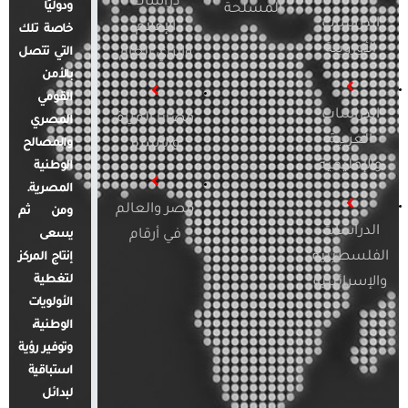
دراسات
ودوليًا
المسلحة
الدراسات
الإعلام
خاصة تلك
الأوروبية
والرأي العام
التي تتصل
بالأمن
القومي
الدراسات
قضايا المرأة
المصري
العربية
والأسرة
والمصالح
والإقليمية
الوطنية
المصرية.
مصر والعالم
ومن ثم
الدراسات
في أرقام
يسعى
الفلسطينية
إنتاج المركز
لتغطية
والإسرائيلية
الأولويات
الوطنية،
وتوفير رؤية
استباقية
لبدائل