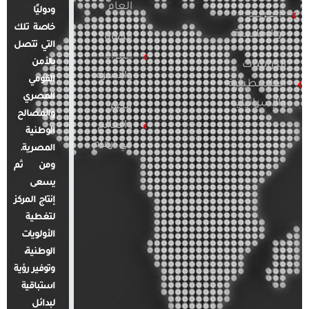
العام
ودوليًا
العربية
خاصة تلك
والإقليمية
قضايا
التي تتصل
المرأة
بالأمن
الدراسات
والأسرة
القومي
الفلسطينية
المصري
والإسرائيلية
مصر
والمصالح
والعالم
الوطنية
في أرقام
المصرية.
ومن ثم
يسعى
إنتاج المركز
لتغطية
الأولويات
الوطنية،
وتوفير رؤية
استباقية
لبدائل