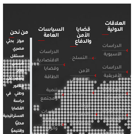
العلاقات
الدولية
قضايا
السياسات
من نحن
الأمن
العامة
والدفاع
مركز بحثي
الدراسات
مصري
الدراسات
الآسيوية
مستقل
التسلح
الاقتصادية
تأسس
الدراسات
وقضايا
الأمن
2018.
الأفريقية
الطاقة
يعتمد على
السيبراني
منظور
الدراسات
تنمية
التطرف
وطني في
الأمريكية
ومجتمع
دراسة
الإرهاب
القضايا
الدراسات
دراسات
والصراعات
الاستراتيجية
الأوروبية
الإعلام
المسلحة
محليًا
والرأي
وإقليميًا
الدراسات