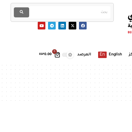
0
En
ز
English
المرصد
EGP
0.00