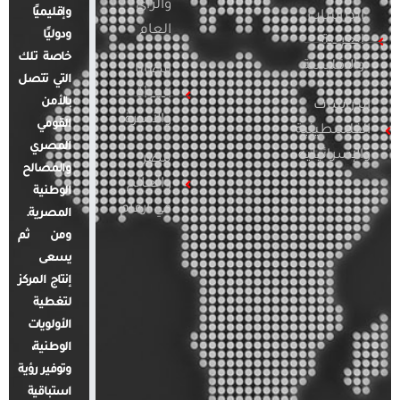
والرأي
وإقليميًا
الدراسات
العام
ودوليًا
العربية
خاصة تلك
والإقليمية
قضايا
التي تتصل
المرأة
بالأمن
الدراسات
والأسرة
القومي
الفلسطينية
المصري
والإسرائيلية
مصر
والمصالح
والعالم
الوطنية
في أرقام
المصرية.
ومن ثم
يسعى
إنتاج المركز
لتغطية
الأولويات
الوطنية،
وتوفير رؤية
استباقية