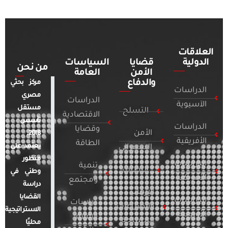
العلاقات
الدولية
قضايا
السياسات
من نحن
الأمن
العامة
والدفاع
مركز بحثي
الدراسات
مصري
الدراسات
الآسيوية
مستقل
التسلح
الاقتصادية
تأسس
الدراسات
وقضايا
الأمن
2018.
الأفريقية
الطاقة
يعتمد على
السيبراني
منظور
الدراسات
تنمية
التطرف
وطني في
الأمريكية
ومجتمع
دراسة
الإرهاب
القضايا
الدراسات
دراسات
والصراعات
الاستراتيجية
الأوروبية
الإعلام
المسلحة
محليًا