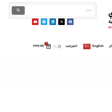
0
En
ز
English
المرصد
EGP
0.00