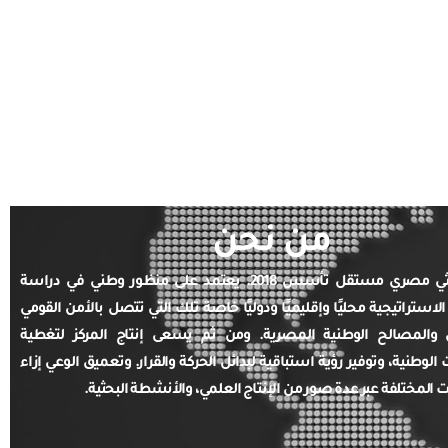
من نحن
مركز بحثي مصري مستقل تأسس 2018. يعتمد على منظور وطني في دراسة
الاستراتيجية محليًا وإقليميًا ودوليًا خاصة تلك التي تتصل بالأمن القومي
والمصالح الوطنية المصرية. ومن ثم يسعى إنتاج المركز لتغطية
ت الوطنية، وتوفير رؤية استباقية لبدائل الحركة والقرار. وتعميق الوعي إزاء
ت المختلفة عبر عدة صور من الإنتاج العلمي، والأنشطة البحثية.