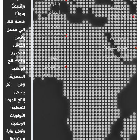
والرأي
وإقليميًا
الدراسات
العام
ودوليًا
العربية
خاصة تلك
والإقليمية
قضايا
التي تتصل
المرأة
بالأمن
الدراسات
والأسرة
القومي
الفلسطينية
المصري
والإسرائيلية
مصر
والمصالح
والعالم
الوطنية
في أرقام
المصرية.
ومن ثم
يسعى
إنتاج المركز
لتغطية
الأولويات
الوطنية،
وتوفير رؤية
استباقية