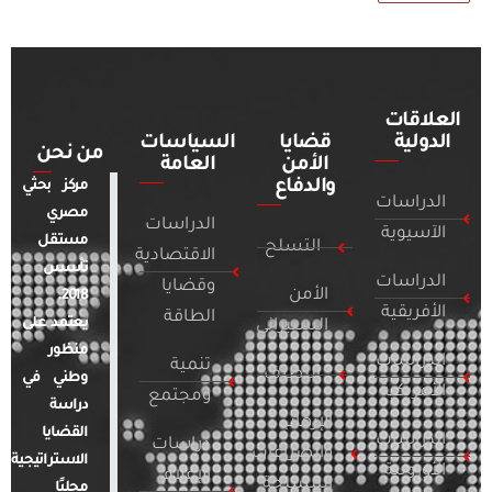
العلاقات
الدولية
قضايا
السياسات
من نحن
الأمن
العامة
والدفاع
مركز بحثي
الدراسات
مصري
الدراسات
الآسيوية
مستقل
التسلح
الاقتصادية
تأسس
الدراسات
وقضايا
الأمن
2018.
الأفريقية
الطاقة
يعتمد على
السيبراني
منظور
الدراسات
تنمية
التطرف
وطني في
الأمريكية
ومجتمع
دراسة
الإرهاب
القضايا
الدراسات
دراسات
والصراعات
الاستراتيجية
الأوروبية
الإعلام
المسلحة
محليًا