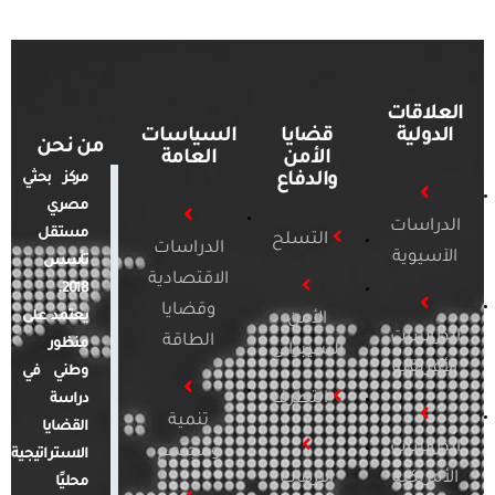
العلاقات
الدولية
قضايا
السياسات
من نحن
الأمن
العامة
والدفاع
مركز بحثي
مصري
الدراسات
مستقل
التسلح
الدراسات
الآسيوية
تأسس
الاقتصادية
2018.
وقضايا
يعتمد على
الأمن
الدراسات
الطاقة
منظور
السيبراني
الأفريقية
وطني في
التطرف
دراسة
تنمية
القضايا
الدراسات
ومجتمع
الاستراتيجية
الأمريكية
الإرهاب
محليًا