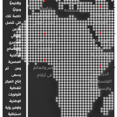
والصراعات
وإقليميًا
دراسات
ودوليًا
المسلحة
الدراسات
الإعلام
خاصة تلك
الأوروبية
والرأي العام
التي تتصل
بالأمن
القومي
الدراسات
قضايا المرأة
المصري
العربية
والأسرة
والمصالح
والإقليمية
الوطنية
المصرية.
مصر والعالم
ومن ثم
الدراسات
في أرقام
يسعى
الفلسطينية
إنتاج المركز
لتغطية
والإسرائيلية
الأولويات
الوطنية،
وتوفير رؤية
استباقية