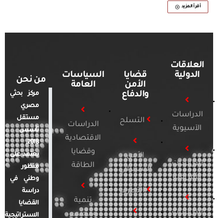
أقرأ المزيد
العلاقات
الدولية
قضايا
السياسات
من نحن
الأمن
العامة
والدفاع
مركز بحثي
مصري
الدراسات
مستقل
التسلح
الدراسات
الآسيوية
تأسس
الاقتصادية
2018.
وقضايا
يعتمد على
الأمن
الدراسات
الطاقة
منظور
السيبراني
الأفريقية
وطني في
التطرف
دراسة
تنمية
القضايا
الدراسات
ومجتمع
الاستراتيجية