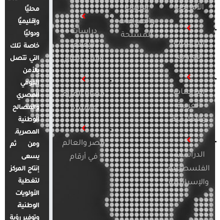
الأمريكية
الإرهاب
محليًا
والصراعات
وإقليميًا
دراسات
ودوليًا
المسلحة
الدراسات
الإعلام
خاصة تلك
الأوروبية
والرأي العام
التي تتصل
بالأمن
القومي
الدراسات
قضايا المرأة
المصري
العربية
والأسرة
والمصالح
والإقليمية
الوطنية
المصرية.
مصر والعالم
ومن ثم
الدراسات
في أرقام
يسعى
الفلسطينية
إنتاج المركز
لتغطية
والإسرائيلية
الأولويات
الوطنية،
وتوفير رؤية