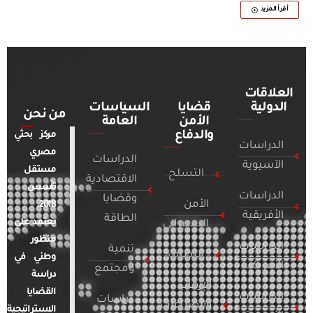
أقرأ المزيد
العلاقات
الدولية
قضايا
السياسات
من نحن
الأمن
العامة
والدفاع
مركز بحثي
الدراسات
مصري
الدراسات
الآسيوية
مستقل
التسلح
الاقتصادية
تأسس
الدراسات
وقضايا
الأمن
2018.
الأفريقية
الطاقة
يعتمد على
السيبراني
منظور
الدراسات
تنمية
التطرف
وطني في
الأمريكية
ومجتمع
دراسة
الإرهاب
القضايا
الدراسات
دراسات
والصراعات
الاستراتيجية