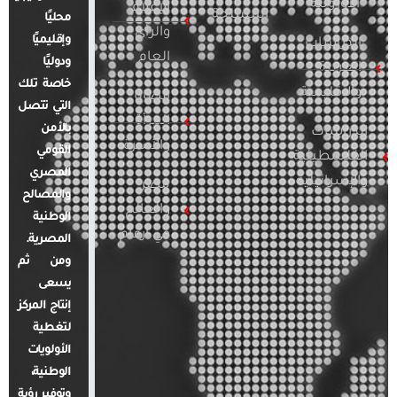
الأوروبية
الإعلام
المسلحة
محليًا
والرأي
وإقليميًا
الدراسات
العام
ودوليًا
العربية
خاصة تلك
والإقليمية
قضايا
التي تتصل
المرأة
بالأمن
الدراسات
والأسرة
القومي
الفلسطينية
المصري
والإسرائيلية
مصر
والمصالح
والعالم
الوطنية
في أرقام
المصرية.
ومن ثم
يسعى
إنتاج المركز
لتغطية
الأولويات
الوطنية،
وتوفير رؤية