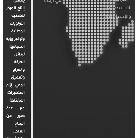
في أرقام
يسعى
الفلسطينية
إنتاج المركز
لتغطية
والإسرائيلية
الأولويات
الوطنية،
وتوفير رؤية
استباقية
لبدائل
الحركة
والقرار.
وتعميق
الوعي إزاء
المتغيرات
المختلفة
عبر عدة
صور من
الإنتاج
العلمي،