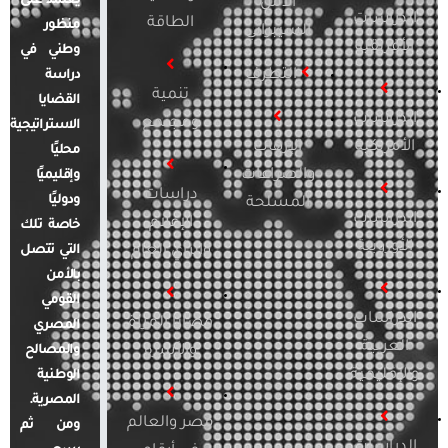
يعتمد على
الأمن
الدراسات
الطاقة
منظور
السيبراني
الأفريقية
وطني في
التطرف
دراسة
تنمية
القضايا
الدراسات
ومجتمع
الاستراتيجية
الأمريكية
الإرهاب
محليًا
والصراعات
وإقليميًا
دراسات
ودوليًا
المسلحة
الدراسات
الإعلام
خاصة تلك
الأوروبية
والرأي العام
التي تتصل
بالأمن
القومي
الدراسات
قضايا المرأة
المصري
العربية
والأسرة
والمصالح
والإقليمية
الوطنية
المصرية.
مصر والعالم
ومن ثم
الدراسات