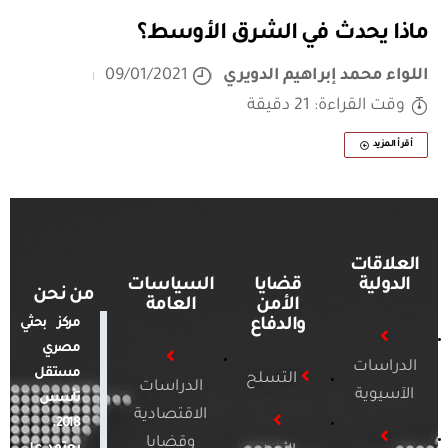
ماذا يحدث في الشرق الأوسط؟
اللواء محمد إبراهيم الدويري
09/01/2021
وقت القراءة: 21 دقيقة
أقرأ المزيد
العلاقات
الدولية
قضايا
السياسات
من نحن
الأمن
العامة
والدفاع
مركز بحثي
مصري
الدراسات
مستقل
التسلح
الدراسات
الآسيوية
تأسس
الاقتصادية
2018.
وقضايا