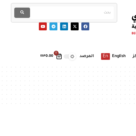
0
En
ز
English
المرصد
EGP
0.00