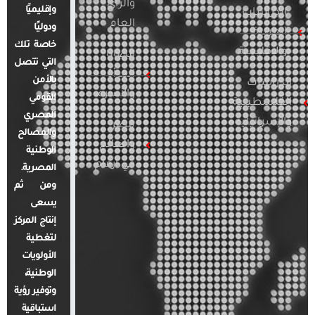
والرأي
وإقليميًا
الدراسات
العام
ودوليًا
العربية
خاصة تلك
والإقليمية
قضايا
التي تتصل
المرأة
بالأمن
الدراسات
والأسرة
القومي
الفلسطينية
المصري
والإسرائيلية
مصر
والمصالح
والعالم
الوطنية
في أرقام
المصرية.
ومن ثم
يسعى
إنتاج المركز
لتغطية
الأولويات
الوطنية،
وتوفير رؤية
استباقية