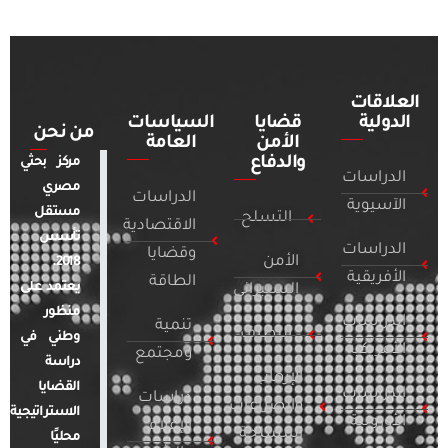
العلاقات
الدولية
قضايا
السياسات
من نحن
الأمن
العامة
والدفاع
مركز بحثي
الدراسات
مصري
الدراسات
الآسيوية
مستقل
التسلح
الاقتصادية
تأسس
الدراسات
وقضايا
الأمن
2018.
الأفريقية
الطاقة
يعتمد على
السيبراني
منظور
الدراسات
تنمية
التطرف
وطني في
الأمريكية
ومجتمع
دراسة
الإرهاب
القضايا
الدراسات
دراسات
والصراعات
الاستراتيجية
الأوروبية
الإعلام
المسلحة
محليًا