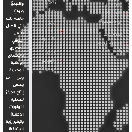
والرأي
وإقليميًا
الدراسات
العام
ودوليًا
العربية
خاصة تلك
والإقليمية
قضايا
التي تتصل
المرأة
بالأمن
الدراسات
والأسرة
القومي
الفلسطينية
المصري
والإسرائيلية
مصر
والمصالح
والعالم
الوطنية
في أرقام
المصرية.
ومن ثم
يسعى
إنتاج المركز
لتغطية
الأولويات
الوطنية،
وتوفير رؤية
استباقية