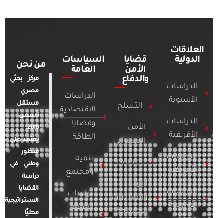
العلاقات
الدولية
قضايا
السياسات
من نحن
الأمن
العامة
والدفاع
مركز بحثي
الدراسات
مصري
الدراسات
الآسيوية
مستقل
التسلح
الاقتصادية
تأسس
الدراسات
وقضايا
الأمن
2018.
الأفريقية
الطاقة
يعتمد على
السيبراني
منظور
الدراسات
تنمية
التطرف
وطني في
الأمريكية
ومجتمع
دراسة
الإرهاب
القضايا
الدراسات
دراسات
والصراعات
الاستراتيجية
الأوروبية
الإعلام
المسلحة
محليًا