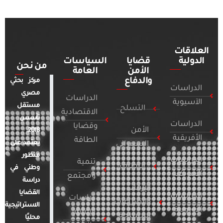
العلاقات
الدولية
قضايا
السياسات
من نحن
الأمن
العامة
والدفاع
مركز بحثي
الدراسات
مصري
الدراسات
الآسيوية
مستقل
التسلح
الاقتصادية
تأسس
الدراسات
وقضايا
الأمن
2018.
الأفريقية
الطاقة
يعتمد على
السيبراني
منظور
الدراسات
تنمية
التطرف
وطني في
الأمريكية
ومجتمع
دراسة
الإرهاب
القضايا
الدراسات
دراسات
والصراعات
الاستراتيجية
الأوروبية
الإعلام
المسلحة
محليًا