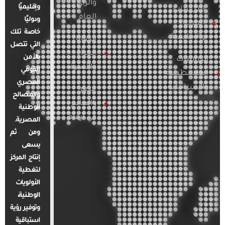
والرأي
وإقليميًا
الدراسات
العام
ودوليًا
العربية
خاصة تلك
والإقليمية
قضايا
التي تتصل
المرأة
بالأمن
الدراسات
والأسرة
القومي
الفلسطينية
المصري
والإسرائيلية
مصر
والمصالح
والعالم
الوطنية
في أرقام
المصرية.
ومن ثم
يسعى
إنتاج المركز
لتغطية
الأولويات
الوطنية،
وتوفير رؤية
استباقية