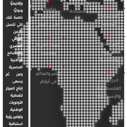
والصراعات
وإقليميًا
دراسات
ودوليًا
المسلحة
الدراسات
الإعلام
خاصة تلك
الأوروبية
والرأي العام
التي تتصل
بالأمن
القومي
الدراسات
قضايا المرأة
المصري
العربية
والأسرة
والمصالح
والإقليمية
الوطنية
المصرية.
مصر والعالم
ومن ثم
الدراسات
في أرقام
يسعى
الفلسطينية
إنتاج المركز
لتغطية
والإسرائيلية
الأولويات
الوطنية،
وتوفير رؤية
استباقية