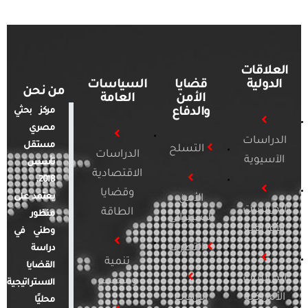
العلاقات
الدولية
قضايا
السياسات
من نحن
الأمن
العامة
والدفاع
مركز بحثي
مصري
الدراسات
مستقل
التسلح
الدراسات
الآسيوية
تأسس
الاقتصادية
2018.
وقضايا
يعتمد على
الأمن
الدراسات
الطاقة
منظور
السيبراني
الأفريقية
وطني في
التطرف
دراسة
تنمية
القضايا
الدراسات
ومجتمع
الاستراتيجية
الأمريكية
الإرهاب
محليًا