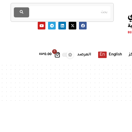
0
En
ز
English
المرصد
EGP
0.00